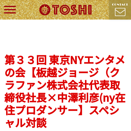
第３３回 東京NYエンタメ
の会【板越ジョージ（ク
ラファン株式会社代表取
締役社長×中澤利彦(ny在
住プロダンサー】スペシ
ャル対談