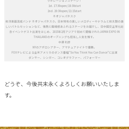
ラボレーションステージ！
1st. 17:30open/18:30start
2nd. 20:30open/21:15start
ネオジャパネスク
和洋楽器混成バンド ネオジャパネスク。日本特有の美しいメロディーやドラムと和太鼓の激
しいバトルセッションなど、情熱と臨場感あふれるステージをお届けし、日中国交正常化記
念イベントゲスト出演をはじめ、2015年2月アジアで初めて開催されたJAPAN EXPO IN
THAILANDのオープニングも担当し人気を博す。
中澤 利彦
NYのアポロシアター、アマチュアナイトで優勝。
FOXテレビによる全米アメリカのダンス番組”So You Think You Can Dance”に出演
ダンサー、シンガー、コレオグラファー、パフォーマー
どうぞ、今後共末永くよろしくお願いいたしま
す。