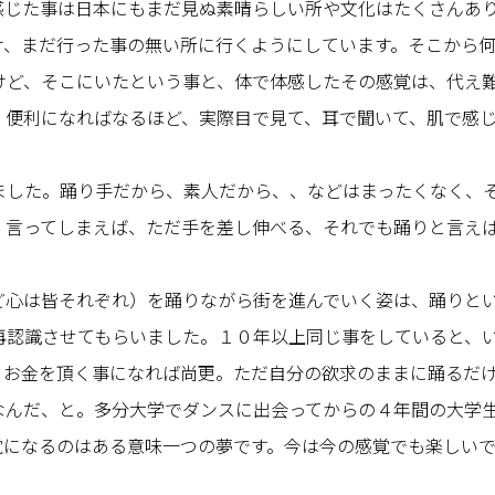
感じた事は日本にもまだ見ぬ素晴らしい所や文化はたくさんあ
け、まだ行った事の無い所に行くようにしています。そこから
けど、そこにいたという事と、体で体感したその感覚は、代え
。便利になればなるほど、実際目で見て、耳で聞いて、肌で感
ました。踊り手だから、素人だから、、などはまったくなく、
、言ってしまえば、ただ手を差し伸べる、それでも踊りと言え
ど心は皆それぞれ）を踊りながら街を進んでいく姿は、踊りと
再認識させてもらいました。１０年以上同じ事をしていると、
、お金を頂く事になれば尚更。ただ自分の欲求のままに踊るだ
なんだ、と。多分大学でダンスに出会ってからの４年間の大学
覚になるのはある意味一つの夢です。今は今の感覚でも楽しい