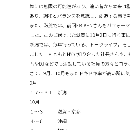
舞には無限の可能性があり、遠い昔から本来は
あり、調和とバランスを意識し、創造する事で
また、滋賀では、前回EBIKENさんもパフォ
した。このご縁でまた滋賀に10月2日に行く事
新潟では、毎年行っている、トークライブ。そ
ました。もともとNYで知り合った社長さんや
ムやDJなどでも活動している社員の方々とコラ
さて、9月、10月もまたドキドキ率が高い所に
9月
１７〜３１ 新潟
10月
１〜３ 滋賀・京都
４〜６ 沖縄