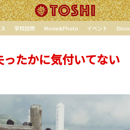
ンス
学校訪問
Movie&Photo
イベント
Disc
失ったかに気付いてない