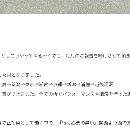
しかしこうやってゆる〜くでも、毎月のご報告を続けさせて頂
した月となりました。
広島→新潟→東京→滋賀→京都→新潟→浦佐→越後湯沢
く事ができました。全ての所でパフォーマンスや講演を行った
東で正社員として働く中で、『行く必要の無い』関西より西の